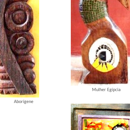
Mulher Egípcia
Aborígene