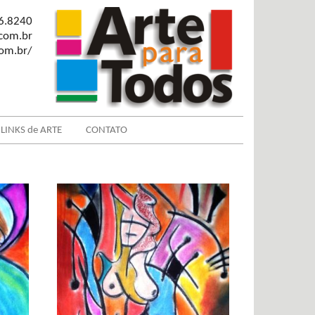
6.8240
.com.br
com.br/
LINKS de ARTE
CONTATO